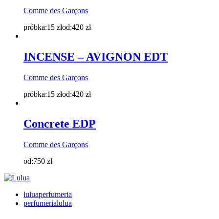
Comme des Garçons
próbka:
15
zł
od:
420
zł
INCENSE – AVIGNON EDT
Comme des Garçons
próbka:
15
zł
od:
420
zł
Concrete EDP
Comme des Garçons
od:
750
zł
luluaperfumeria
perfumerialulua