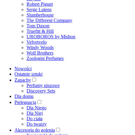
Robert Piguet
Serge Lutens
Slumberhouse
The Different Company
Tom Daxon
Truefitt & Hill
UROBOROS by Mishon
Velvetvelo
Windy Woods
Wolf Brothers
Zoologist Perfumes
Nowości
Ostatnie sztuki
Zapachy
Perfumy niszowe
Discovery Sets
Dla domu
Pielęgnacja
Dla Niego
Dla Niej
Do ciała
Do twarzy
Akcesoria do golenia