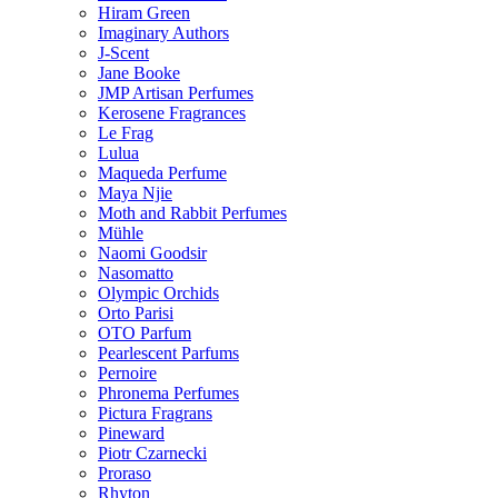
Hiram Green
Imaginary Authors
J-Scent
Jane Booke
JMP Artisan Perfumes
Kerosene Fragrances
Le Frag
Lulua
Maqueda Perfume
Maya Njie
Moth and Rabbit Perfumes
Mühle
Naomi Goodsir
Nasomatto
Olympic Orchids
Orto Parisi
OTO Parfum
Pearlescent Parfums
Pernoire
Phronema Perfumes
Pictura Fragrans
Pineward
Piotr Czarnecki
Proraso
Rhyton