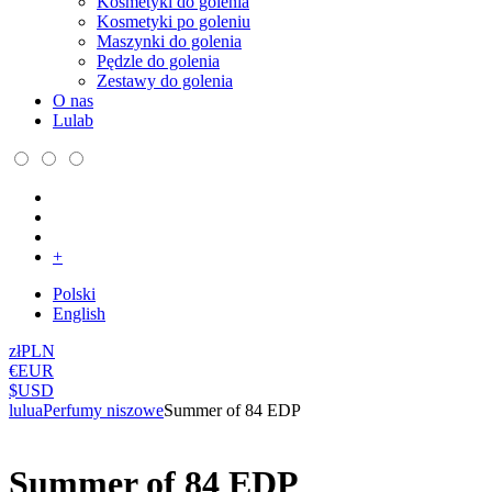
Kosmetyki do golenia
Kosmetyki po goleniu
Maszynki do golenia
Pędzle do golenia
Zestawy do golenia
O nas
Lulab
+
Polski
English
zł
PLN
€
EUR
$
USD
lulua
Perfumy niszowe
Summer of 84 EDP
Summer of 84 EDP