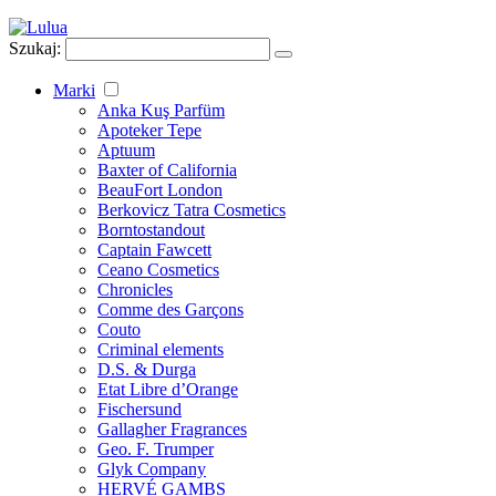
Szukaj:
Marki
Anka Kuş Parfüm
Apoteker Tepe
Aptuum
Baxter of California
BeauFort London
Berkovicz Tatra Cosmetics
Borntostandout
Captain Fawcett
Ceano Cosmetics
Chronicles
Comme des Garçons
Couto
Criminal elements
D.S. & Durga
Etat Libre d’Orange
Fischersund
Gallagher Fragrances
Geo. F. Trumper
Glyk Company
HERVÉ GAMBS