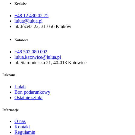
Kraków
+48 12 430 02 75
lulua@lulua.pl
ul. Józefa 22, 31-056 Kraków
Katowice
+48 502 089 092
lulua.katowice@lulua.pl
ul. Staromiejska 21, 40-013 Katowice
Polecane
Lulab
Bon podarunkowy
Ostatnie sztuki
Informacje
O nas
Kontakt
Regulamin