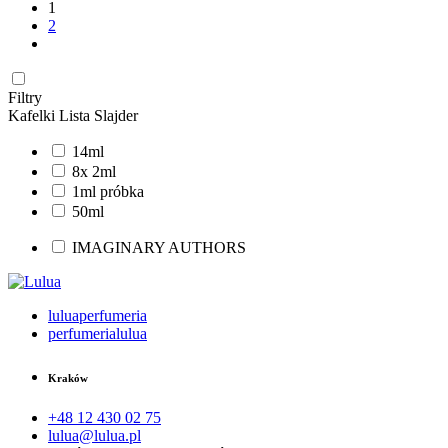
1
2
Filtry
Kafelki
Lista
Slajder
14ml
8x 2ml
1ml próbka
50ml
IMAGINARY AUTHORS
luluaperfumeria
perfumerialulua
Kraków
+48 12 430 02 75
lulua@lulua.pl