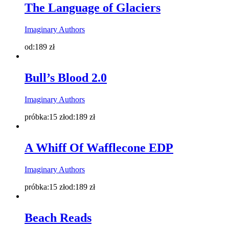
The Language of Glaciers
Imaginary Authors
od:
189
zł
Bull’s Blood 2.0
Imaginary Authors
próbka:
15
zł
od:
189
zł
A Whiff Of Wafflecone EDP
Imaginary Authors
próbka:
15
zł
od:
189
zł
Beach Reads