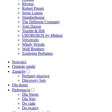
Rhyton
Robert Piguet
Serge Lutens
Slumberhouse
The Different Company
Tom Daxon
Truefitt & Hill
UROBOROS by Mishon
Velvetvelo
Windy Woods
Wolf Brothers
Zoologist Perfumes
Nowości
Ostatnie sztuki
Zapachy
Perfumy niszowe
Discovery Sets
Dla domu
Pielęgnacja
Dla Niego
Dla Niej
Do ciała
Do twarzy