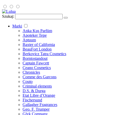
Szukaj:
Marki
Anka Kuş Parfüm
Apoteker Tepe
Aptuum
Baxter of California
BeauFort London
Berkovicz Tatra Cosmetics
Borntostandout
Captain Fawcett
Ceano Cosmetics
Chronicles
Comme des Garçons
Couto
Criminal elements
D.S. & Durga
Etat Libre d’Orange
Fischersund
Gallagher Fragrances
Geo. F. Trumper
Glyk Company