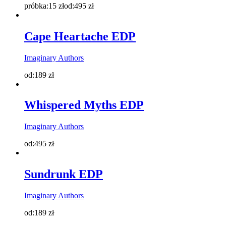
próbka:
15
zł
od:
495
zł
Cape Heartache EDP
Imaginary Authors
od:
189
zł
Whispered Myths EDP
Imaginary Authors
od:
495
zł
Sundrunk EDP
Imaginary Authors
od:
189
zł