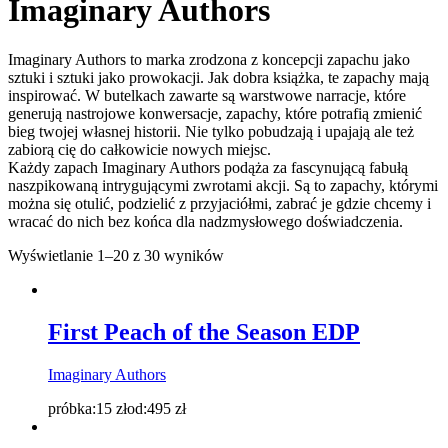
Imaginary Authors
Imaginary Authors to marka zrodzona z koncepcji zapachu jako
sztuki i sztuki jako prowokacji. Jak dobra książka, te zapachy mają
inspirować. W butelkach zawarte są warstwowe narracje, które
generują nastrojowe konwersacje, zapachy, które potrafią zmienić
bieg twojej własnej historii. Nie tylko pobudzają i upajają ale też
zabiorą cię do całkowicie nowych miejsc.
Każdy zapach Imaginary Authors podąża za fascynującą fabułą
naszpikowaną intrygującymi zwrotami akcji. Są to zapachy, którymi
można się otulić, podzielić z przyjaciółmi, zabrać je gdzie chcemy i
wracać do nich bez końca dla nadzmysłowego doświadczenia.
Wyświetlanie 1–20 z 30 wyników
First Peach of the Season EDP
Imaginary Authors
próbka:
15
zł
od:
495
zł