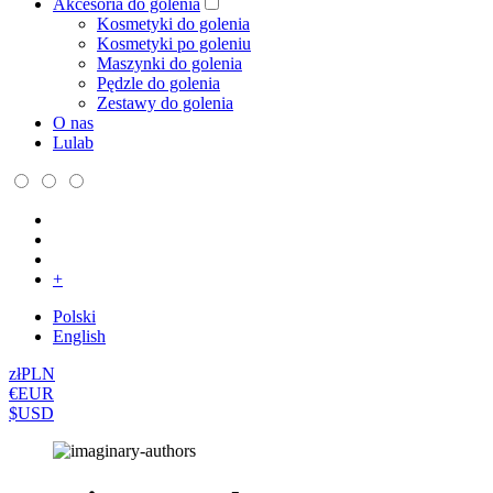
Akcesoria do golenia
Kosmetyki do golenia
Kosmetyki po goleniu
Maszynki do golenia
Pędzle do golenia
Zestawy do golenia
O nas
Lulab
+
Polski
English
zł
PLN
€
EUR
$
USD