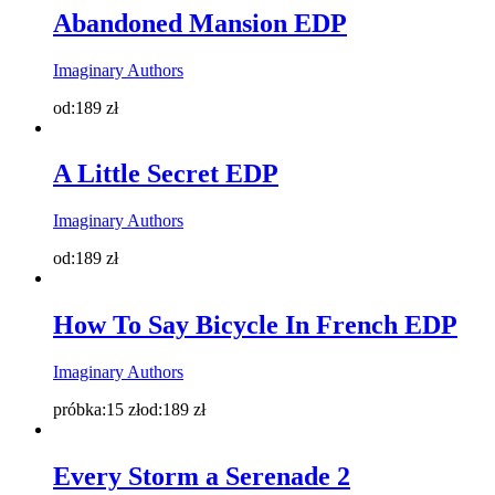
Abandoned Mansion EDP
Imaginary Authors
od:
189
zł
A Little Secret EDP
Imaginary Authors
od:
189
zł
How To Say Bicycle In French EDP
Imaginary Authors
próbka:
15
zł
od:
189
zł
Every Storm a Serenade 2