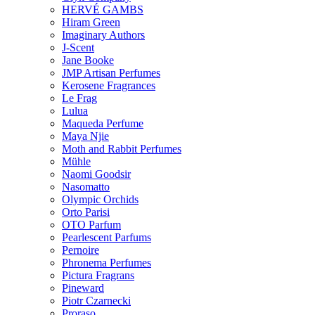
HERVÉ GAMBS
Hiram Green
Imaginary Authors
J-Scent
Jane Booke
JMP Artisan Perfumes
Kerosene Fragrances
Le Frag
Lulua
Maqueda Perfume
Maya Njie
Moth and Rabbit Perfumes
Mühle
Naomi Goodsir
Nasomatto
Olympic Orchids
Orto Parisi
OTO Parfum
Pearlescent Parfums
Pernoire
Phronema Perfumes
Pictura Fragrans
Pineward
Piotr Czarnecki
Proraso