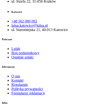
ul. Józefa 22, 31-056 Kraków
Katowice
+48 502 089 092
lulua.katowice@lulua.pl
ul. Staromiejska 21, 40-013 Katowice
Polecane
Lulab
Bon podarunkowy
Ostatnie sztuki
Informacje
O nas
Kontakt
Regulamin
Polityka prywatności
Formularze reklamacji
lulua