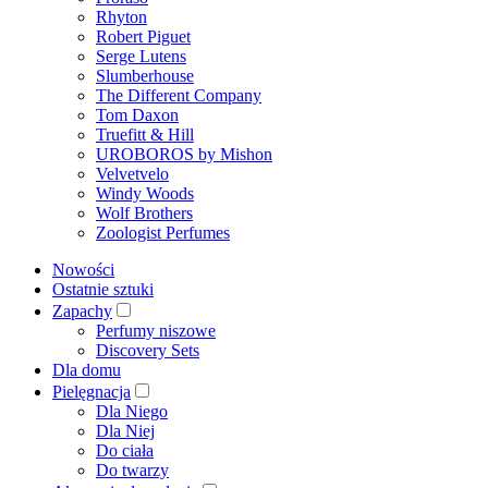
Rhyton
Robert Piguet
Serge Lutens
Slumberhouse
The Different Company
Tom Daxon
Truefitt & Hill
UROBOROS by Mishon
Velvetvelo
Windy Woods
Wolf Brothers
Zoologist Perfumes
Nowości
Ostatnie sztuki
Zapachy
Perfumy niszowe
Discovery Sets
Dla domu
Pielęgnacja
Dla Niego
Dla Niej
Do ciała
Do twarzy