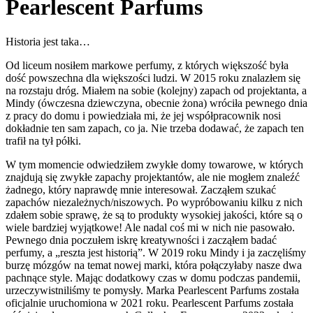
Pearlescent Parfums
Historia jest taka…
Od liceum nosiłem markowe perfumy, z których większość była
dość powszechna dla większości ludzi. W 2015 roku znalazłem się
na rozstaju dróg. Miałem na sobie (kolejny) zapach od projektanta, a
Mindy (ówczesna dziewczyna, obecnie żona) wróciła pewnego dnia
z pracy do domu i powiedziała mi, że jej współpracownik nosi
dokładnie ten sam zapach, co ja. Nie trzeba dodawać, że zapach ten
trafił na tył półki.
W tym momencie odwiedziłem zwykłe domy towarowe, w których
znajdują się zwykłe zapachy projektantów, ale nie mogłem znaleźć
żadnego, który naprawdę mnie interesował. Zacząłem szukać
zapachów niezależnych/niszowych. Po wypróbowaniu kilku z nich
zdałem sobie sprawę, że są to produkty wysokiej jakości, które są o
wiele bardziej wyjątkowe! Ale nadal coś mi w nich nie pasowało.
Pewnego dnia poczułem iskrę kreatywności i zacząłem badać
perfumy, a „reszta jest historią”. W 2019 roku Mindy i ja zaczęliśmy
burzę mózgów na temat nowej marki, która połączyłaby nasze dwa
pachnące style. Mając dodatkowy czas w domu podczas pandemii,
urzeczywistniliśmy te pomysły. Marka Pearlescent Parfums została
oficjalnie uruchomiona w 2021 roku. Pearlescent Parfums została