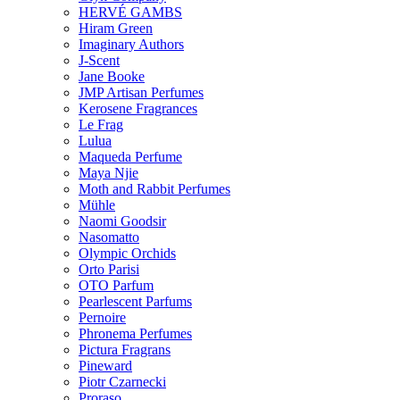
HERVÉ GAMBS
Hiram Green
Imaginary Authors
J-Scent
Jane Booke
JMP Artisan Perfumes
Kerosene Fragrances
Le Frag
Lulua
Maqueda Perfume
Maya Njie
Moth and Rabbit Perfumes
Mühle
Naomi Goodsir
Nasomatto
Olympic Orchids
Orto Parisi
OTO Parfum
Pearlescent Parfums
Pernoire
Phronema Perfumes
Pictura Fragrans
Pineward
Piotr Czarnecki
Proraso