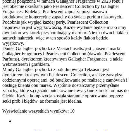
później połączona w ramach Gallagher Fragrances w 2023 roku i
jest obecnie określana jako Pearlescent Collection by Gallagher
Fragrances. Kolekcja Pearlescent zaprasza poza masowo
produkowane komercyjne zapachy do świata perfum niszowych.
Podobnie jak wygląd każdej perły, Pearlescent Collection
inspirowana jest wyjątkowością. Każde wydanie będzie miało inny
dwukolorowy korek przypominający marmur. Nie ma dwóch takich
samych nakrętek, więc w ten sposób każdy flakon będzie
wyjątkowy.
Daniel Gallagher pochodzi z Massachusetts, jest „nosem” marki
Gallagher Fragrances i Pearlescent Collection (dawniej Pearlescent
Parfums), dyrektorem kreatywnym Gallagher Fragrances, a także
webmasterem i grafikiem.
Mindy Gallagher pochodzi z południowego Teksasu i jest
dyrektorem kreatywnym Pearlescent Collection, a także zarządza
codziennymi operacjami, od butelkowania po realizację zamówień i
obsługę klienta obu marek. Wspólnie dostarczamy przemyślane
zapachy, które są ręcznie butelkowane i wysyłane z troską od nas do
Ciebie. Każda kompozycja została starannie opracowana poprzez
setki prób i błędów, aż formuła jest idealna.
Wyświetlanie wszystkich wyników: 10