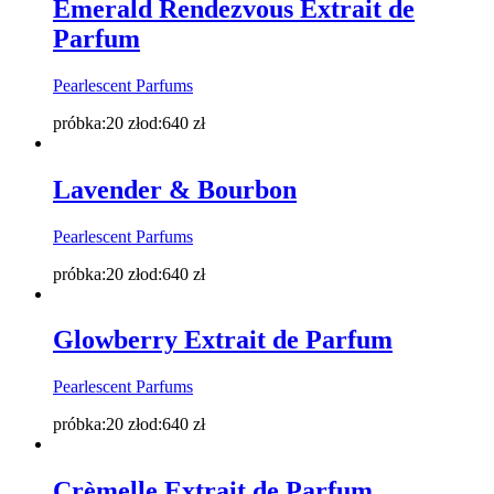
Emerald Rendezvous Extrait de
Parfum
Pearlescent Parfums
próbka:
20
zł
od:
640
zł
Lavender & Bourbon
Pearlescent Parfums
próbka:
20
zł
od:
640
zł
Glowberry Extrait de Parfum
Pearlescent Parfums
próbka:
20
zł
od:
640
zł
Crèmelle Extrait de Parfum