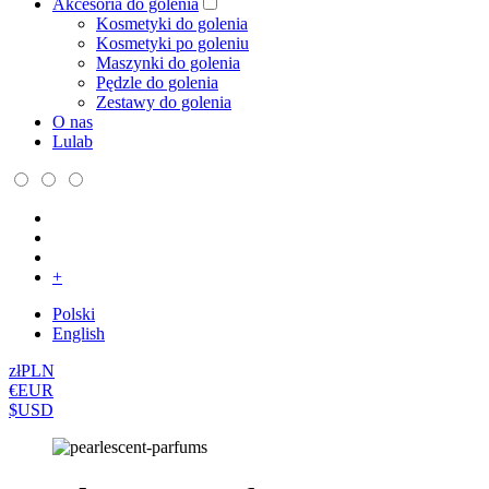
Akcesoria do golenia
Kosmetyki do golenia
Kosmetyki po goleniu
Maszynki do golenia
Pędzle do golenia
Zestawy do golenia
O nas
Lulab
+
Polski
English
zł
PLN
€
EUR
$
USD