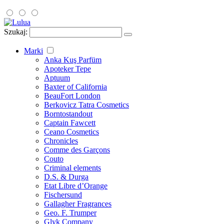
Szukaj:
Marki
Anka Kuş Parfüm
Apoteker Tepe
Aptuum
Baxter of California
BeauFort London
Berkovicz Tatra Cosmetics
Borntostandout
Captain Fawcett
Ceano Cosmetics
Chronicles
Comme des Garçons
Couto
Criminal elements
D.S. & Durga
Etat Libre d’Orange
Fischersund
Gallagher Fragrances
Geo. F. Trumper
Glyk Company