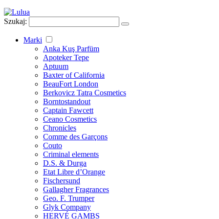
Szukaj:
Marki
Anka Kuş Parfüm
Apoteker Tepe
Aptuum
Baxter of California
BeauFort London
Berkovicz Tatra Cosmetics
Borntostandout
Captain Fawcett
Ceano Cosmetics
Chronicles
Comme des Garçons
Couto
Criminal elements
D.S. & Durga
Etat Libre d’Orange
Fischersund
Gallagher Fragrances
Geo. F. Trumper
Glyk Company
HERVÉ GAMBS