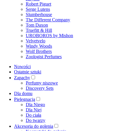
Robert Piguet
Serge Lutens
Slumberhouse
The Different Company
Tom Daxon
Truefitt & Hill
UROBOROS by Mishon
Velvetvelo
Windy Woods
Wolf Brothers
Zoologist Perfumes
Nowości
Ostatnie sztuki
Zapachy
Perfumy niszowe
Discovery Sets
Dla domu
Pielęgnacja
Dla Niego
Dla Niej
Do ciała
Do twarzy
Akcesoria do golenia