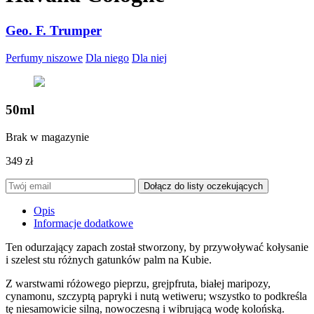
Geo. F. Trumper
Perfumy niszowe
Dla niego
Dla niej
50ml
Brak w magazynie
349
zł
Opis
Informacje dodatkowe
Ten odurzający zapach został stworzony, by przywoływać kołysanie
i szelest stu różnych gatunków palm na Kubie.
Z warstwami różowego pieprzu, grejpfruta, białej maripozy,
cynamonu, szczyptą papryki i nutą wetiweru; wszystko to podkreśla
tę niesamowicie silną, nowoczesną i wibrującą wodę kolońską.