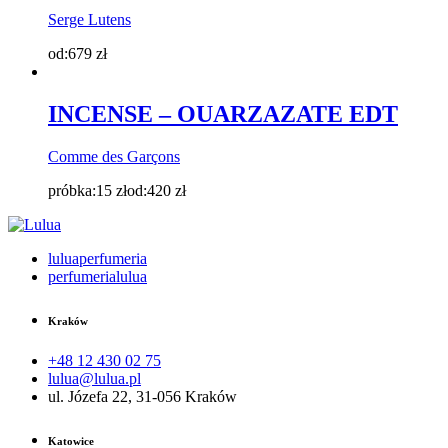
Serge Lutens
od:
679
zł
INCENSE – OUARZAZATE EDT
Comme des Garçons
próbka:
15
zł
od:
420
zł
luluaperfumeria
perfumerialulua
Kraków
+48 12 430 02 75
lulua@lulua.pl
ul. Józefa 22, 31-056 Kraków
Katowice