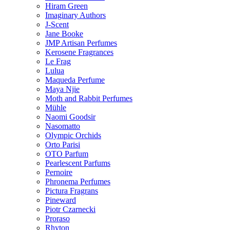
Hiram Green
Imaginary Authors
J-Scent
Jane Booke
JMP Artisan Perfumes
Kerosene Fragrances
Le Frag
Lulua
Maqueda Perfume
Maya Njie
Moth and Rabbit Perfumes
Mühle
Naomi Goodsir
Nasomatto
Olympic Orchids
Orto Parisi
OTO Parfum
Pearlescent Parfums
Pernoire
Phronema Perfumes
Pictura Fragrans
Pineward
Piotr Czarnecki
Proraso
Rhyton