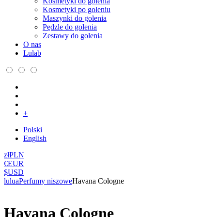
Kosmetyki do golenia
Kosmetyki po goleniu
Maszynki do golenia
Pędzle do golenia
Zestawy do golenia
O nas
Lulab
+
Polski
English
zł
PLN
€
EUR
$
USD
lulua
Perfumy niszowe
Havana Cologne
Havana Cologne