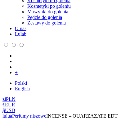
Kosmetyki do golenia
Kosmetyki po goleniu
Maszynki do golenia
Pędzle do golenia
Zestawy do golenia
O nas
Lulab
+
Polski
English
zł
PLN
€
EUR
$
USD
lulua
Perfumy niszowe
INCENSE – OUARZAZATE EDT