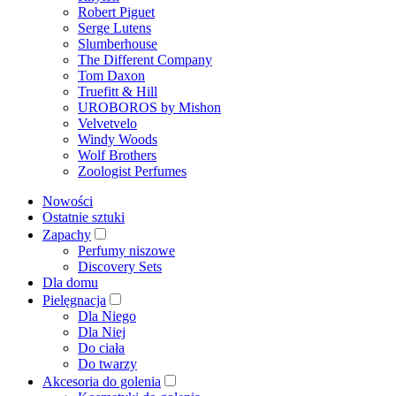
Robert Piguet
Serge Lutens
Slumberhouse
The Different Company
Tom Daxon
Truefitt & Hill
UROBOROS by Mishon
Velvetvelo
Windy Woods
Wolf Brothers
Zoologist Perfumes
Nowości
Ostatnie sztuki
Zapachy
Perfumy niszowe
Discovery Sets
Dla domu
Pielęgnacja
Dla Niego
Dla Niej
Do ciała
Do twarzy
Akcesoria do golenia