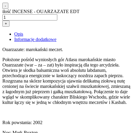
-
ilość INCENSE - OUARZAZATE EDT
+
Opis
Informacje dodatkowe
Ouarzazate: marokański meczet.
Położone pośród wyniosłych gór Atlasu marokańskie miasto
Ouarzazate (war – za – zat) było inspiracją dla tego arcydzieła.
Otwiera je słodka balsamiczna woń absolutu labdanum,
przechodząca energicznie w łaskoczący nozdrza zapach pieprzu.
Rozgrzana na skórze kompozycja ujawnia delikatną ziołową nutę
cenionej na świecie marokańskiej szałwii muszkatołowej, zmieszaną
z łagodnym już pieprzem i gałką muszkatołową. Połączenie to daje
wgląd w skomplikowany charakter Bliskiego Wschodu, gdzie wiele
kultur łączy się w jedną w chłodnym wnętrzu meczetów i Kasbah.
Rok powstania: 2002
Nos: Mark Buxton