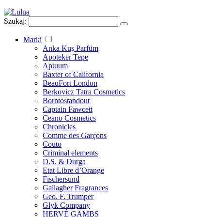
Szukaj:
Marki
Anka Kuş Parfüm
Apoteker Tepe
Aptuum
Baxter of California
BeauFort London
Berkovicz Tatra Cosmetics
Borntostandout
Captain Fawcett
Ceano Cosmetics
Chronicles
Comme des Garçons
Couto
Criminal elements
D.S. & Durga
Etat Libre d’Orange
Fischersund
Gallagher Fragrances
Geo. F. Trumper
Glyk Company
HERVÉ GAMBS