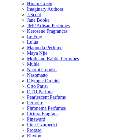
Hiram Green
Imaginary Authors
J-Scent
Jane Booke
JMP Artisan Perfumes
Kerosene Fragrances
Le Frag
Lulua
Maqueda Perfume
Maya Njie
Moth and Rabbit Perfumes
Mühle
Naomi Goodsir
Nasomatto
Olympic Orchids
Orto Parisi
OTO Parfum
Pearlescent Parfums
Pernoire
Phronema Perfumes
Pictura Fragrans
Pineward
Piotr Czarnecki
Proraso
Rhyton