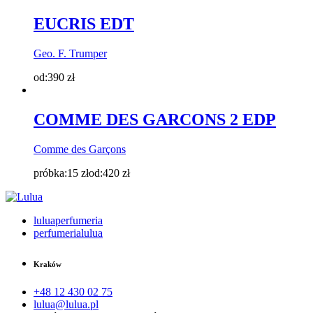
EUCRIS EDT
Geo. F. Trumper
od:
390
zł
COMME DES GARCONS 2 EDP
Comme des Garçons
próbka:
15
zł
od:
420
zł
luluaperfumeria
perfumerialulua
Kraków
+48 12 430 02 75
lulua@lulua.pl