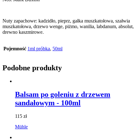
Nuty zapachowe: kadzidło, pieprz, gałka muszkatołowa, szałwia
muszkatołowa, drzewo wenge, piżmo, wanilia, labdanum, absolut,
drewno kaszmirowe.
Pojemność
1ml próbka
,
50ml
Podobne produkty
Balsam po goleniu z drzewem
sandałowym - 100ml
115
zł
Mühle