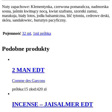
Nuty zapachowe: Klementynka, czerwona pomarańcza, nadmorska
sosna, jaśmin kwitnący nocą, kwiat szafranu, szorstki zamsz,
marakuja, biały lotos, jodła balsamiczna, liść tytoniu, cedrowe deski,
skóra, sandałowiec, bursztyn pacyficzny.
Pojemność
32 ml
,
1ml próbka
Podobne produkty
2 MAN EDT
Comme des Garçons
próbka:
15
zł
od:
420
zł
INCENSE – JAISALMER EDT