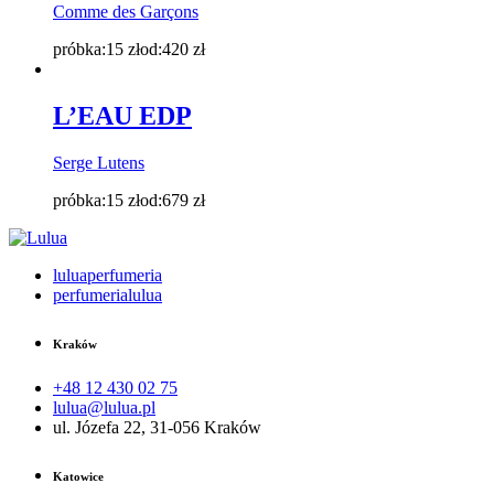
Comme des Garçons
próbka:
15
zł
od:
420
zł
L’EAU EDP
Serge Lutens
próbka:
15
zł
od:
679
zł
luluaperfumeria
perfumerialulua
Kraków
+48 12 430 02 75
lulua@lulua.pl
ul. Józefa 22, 31-056 Kraków
Katowice