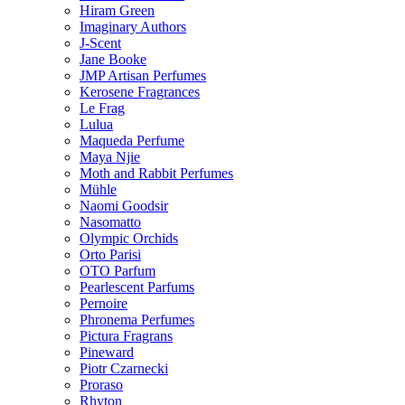
Hiram Green
Imaginary Authors
J-Scent
Jane Booke
JMP Artisan Perfumes
Kerosene Fragrances
Le Frag
Lulua
Maqueda Perfume
Maya Njie
Moth and Rabbit Perfumes
Mühle
Naomi Goodsir
Nasomatto
Olympic Orchids
Orto Parisi
OTO Parfum
Pearlescent Parfums
Pernoire
Phronema Perfumes
Pictura Fragrans
Pineward
Piotr Czarnecki
Proraso
Rhyton