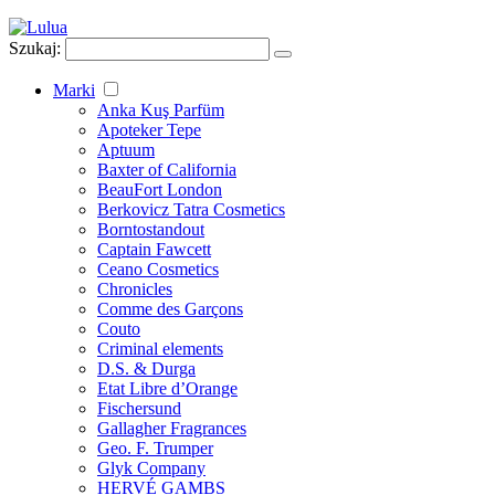
Szukaj:
Marki
Anka Kuş Parfüm
Apoteker Tepe
Aptuum
Baxter of California
BeauFort London
Berkovicz Tatra Cosmetics
Borntostandout
Captain Fawcett
Ceano Cosmetics
Chronicles
Comme des Garçons
Couto
Criminal elements
D.S. & Durga
Etat Libre d’Orange
Fischersund
Gallagher Fragrances
Geo. F. Trumper
Glyk Company
HERVÉ GAMBS