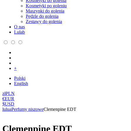
Kosmetyki do golenia
Kosmetyki po goleniu
Maszynki do golenia
Pędzle do golenia
Zestawy do golenia
O nas
Lulab
+
Polski
English
zł
PLN
€
EUR
$
USD
lulua
Perfumy niszowe
Clemenpine EDT
Clemenpine EDT