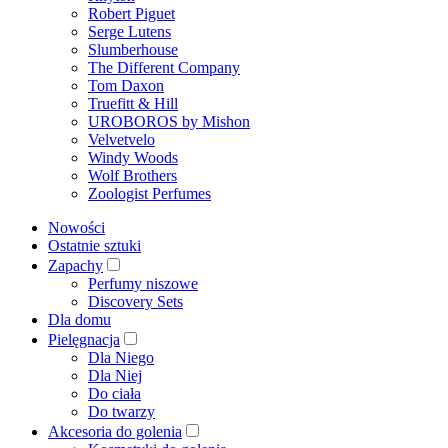
Robert Piguet
Serge Lutens
Slumberhouse
The Different Company
Tom Daxon
Truefitt & Hill
UROBOROS by Mishon
Velvetvelo
Windy Woods
Wolf Brothers
Zoologist Perfumes
Nowości
Ostatnie sztuki
Zapachy
Perfumy niszowe
Discovery Sets
Dla domu
Pielęgnacja
Dla Niego
Dla Niej
Do ciała
Do twarzy
Akcesoria do golenia