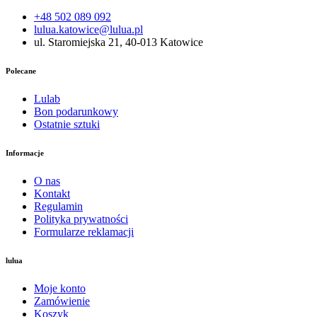
+48 502 089 092
lulua.katowice@lulua.pl
ul. Staromiejska 21, 40-013 Katowice
Polecane
Lulab
Bon podarunkowy
Ostatnie sztuki
Informacje
O nas
Kontakt
Regulamin
Polityka prywatności
Formularze reklamacji
lulua
Moje konto
Zamówienie
Koszyk