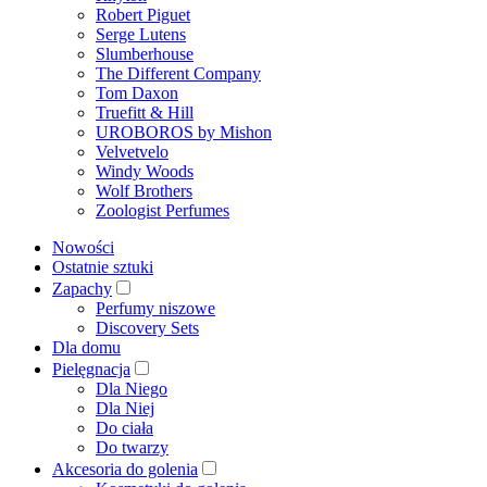
Robert Piguet
Serge Lutens
Slumberhouse
The Different Company
Tom Daxon
Truefitt & Hill
UROBOROS by Mishon
Velvetvelo
Windy Woods
Wolf Brothers
Zoologist Perfumes
Nowości
Ostatnie sztuki
Zapachy
Perfumy niszowe
Discovery Sets
Dla domu
Pielęgnacja
Dla Niego
Dla Niej
Do ciała
Do twarzy
Akcesoria do golenia