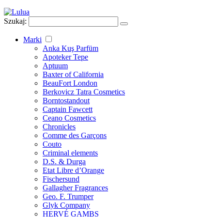
Szukaj:
Marki
Anka Kuş Parfüm
Apoteker Tepe
Aptuum
Baxter of California
BeauFort London
Berkovicz Tatra Cosmetics
Borntostandout
Captain Fawcett
Ceano Cosmetics
Chronicles
Comme des Garçons
Couto
Criminal elements
D.S. & Durga
Etat Libre d’Orange
Fischersund
Gallagher Fragrances
Geo. F. Trumper
Glyk Company
HERVÉ GAMBS