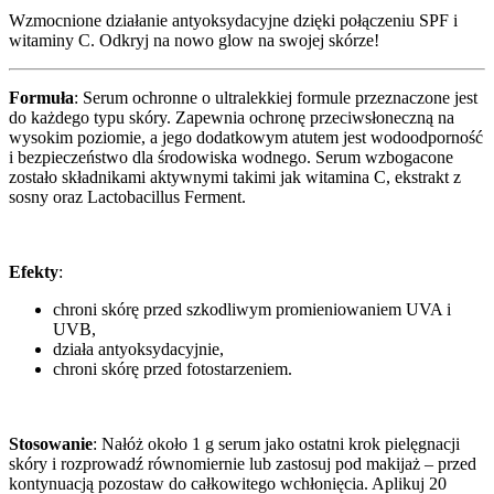
Wzmocnione działanie antyoksydacyjne dzięki połączeniu SPF i
witaminy C. Odkryj na nowo glow na swojej skórze!
Formuła
: Serum ochronne o ultralekkiej formule przeznaczone jest
do każdego typu skóry. Zapewnia ochronę przeciwsłoneczną na
wysokim poziomie, a jego dodatkowym atutem jest wodoodporność
i bezpieczeństwo dla środowiska wodnego. Serum wzbogacone
zostało składnikami aktywnymi takimi jak witamina C, ekstrakt z
sosny oraz Lactobacillus Ferment.
Efekty
:
chroni skórę przed szkodliwym promieniowaniem UVA i
UVB,
działa antyoksydacyjnie,
chroni skórę przed fotostarzeniem.
Stosowanie
: Nałóż około 1 g serum jako ostatni krok pielęgnacji
skóry i rozprowadź równomiernie lub zastosuj pod makijaż – przed
kontynuacją pozostaw do całkowitego wchłonięcia. Aplikuj 20