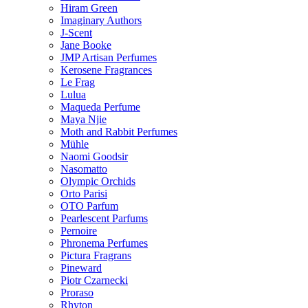
Hiram Green
Imaginary Authors
J-Scent
Jane Booke
JMP Artisan Perfumes
Kerosene Fragrances
Le Frag
Lulua
Maqueda Perfume
Maya Njie
Moth and Rabbit Perfumes
Mühle
Naomi Goodsir
Nasomatto
Olympic Orchids
Orto Parisi
OTO Parfum
Pearlescent Parfums
Pernoire
Phronema Perfumes
Pictura Fragrans
Pineward
Piotr Czarnecki
Proraso
Rhyton