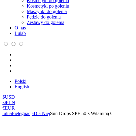
Kosmetyki do golenia
Kosmetyki po goleniu
Maszynki do golenia
Pędzle do golenia
Zestawy do golenia
O nas
Lulab
+
Polski
English
$
USD
zł
PLN
€
EUR
lulua
Pielęgnacja
Dla Niej
Sun Drops SPF 50 z Witaminą C