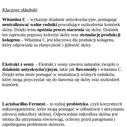
Kluczowe składniki
:
Witamina C
– wykazuje działanie antyoksydacyjne, pomagając
neutralizować wolne rodniki
powodujące uszkodzenia komórek
skóry. Dzięki temu
opóźnia proces starzenia
się skóry. Dodatek
ten zapewnia poprawę kolorytu skóry oraz
stymulację produkcji
kolagenu
– Witamina C jest kluczowa dla produkcji kolagenu,
który odpowiada za elastyczność i jędrność skóry.
Ekstrakt z sosny
– Ekstrakt z sosny zawiera naturalne związki o
działaniu antyoksydacyjnym
, takie jak
flawonoidy
i witamina C.
Dzięki temu może pomagać w neutralizacji wolnych rodników,
które mogą przyczyniać się do starzenia się skóry oraz uszkodzeń
komórek.
Lactobacillus Ferment
– to rodzaj
probiotyku
, czyli korzystnych
mikroorganizmów, które mogą pomagać w odbudowie i utrzymaniu
zdrowej mikroflory skórnej. Odpowiednia mikroflora skórna jest
istotna dla utrzymania równowagi, ochrony przed patogenami i
zapobiegania problemom skórnym.